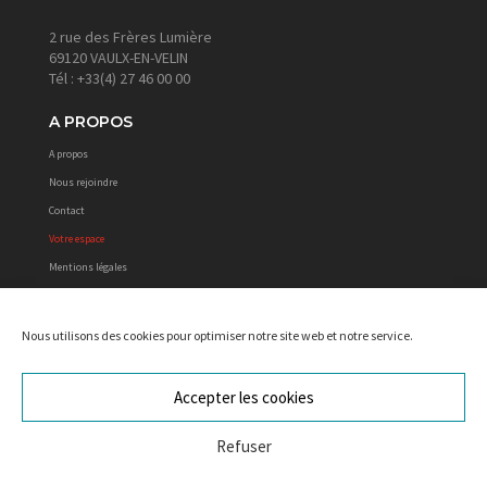
2 rue des Frères Lumière
69120 VAULX-EN-VELIN
Tél : +33(4) 27 46 00 00
A PROPOS
A propos
Nous rejoindre
Contact
Votre espace
Mentions légales
CGV
Politique de cookies
Nous utilisons des cookies pour optimiser notre site web et notre service.
Protections des données personnelles
Accepter les cookies
REJOIGNEZ NOTRE COMMUNAUTÉ SUR
Refuser