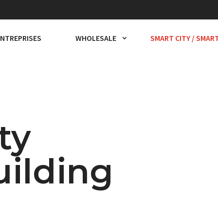
ENTREPRISES
ENTREPRISES
WHOLESALE
WHOLESALE
SMART CITY / SMAR
SMART CITY / SMAR
ty
ilding