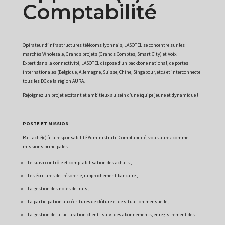
Comptabilité
Opérateur d’infrastructures télécoms lyonnais, LASOTEL se concentre sur les
marchés Wholesale, Grands projets (Grands Comptes, Smart City) et Voix.
Expert dans la connectivité, LASOTEL dispose d’un backbone national, de portes
internationales (Belgique, Allemagne, Suisse, Chine, Singapour, etc.) et interconnecte
tous les DC de la région AURA.
Rejoignez un projet excitant et ambitieux au sein d’une équipe jeune et dynamique !
POSTE ET MISSION
Rattaché(e) à la responsabilité Administratif Comptabilité, vous aurez comme
missions principales :
Le suivi contrôle et comptabilisation des achats ;
Les écritures de trésorerie, rapprochement bancaire ;
La gestion des notes de frais ;
La participation aux écritures de clôture et de situation mensuelle ;
La gestion de la facturation client : suivi des abonnements, enregistrement des