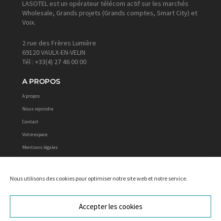
LASOTEL est un opérateur télécom actif sur les marchés
Wholesale, Grands projets (Grands comptes, Smart City) et
Voix.
2 rue des Frères Lumière
69120 VAULX-EN-VELIN
Tél : +33(4) 27 46 00 00
A PROPOS
A propos
Nous rejoindre
Contact
Votre espace
Mentions légales
CGV
Politique de cookies
Nous utilisons des cookies pour optimiser notre site web et notre service.
Protections des données personnelles
Accepter les cookies