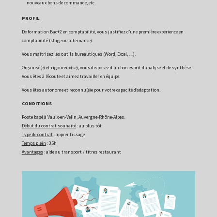
nouveaux bons de commande, etc.
PROFIL
De formation Bac+2 en comptabilité, vous justifiez d’une première expérience en
comptabilité (stage ou alternance).
Vous maîtrisez les outils bureautiques (Word, Excel, …).
Organisé(e) et rigoureux(se), vous disposez d’un bon esprit d’analyse et de synthèse.
Vous êtes à l’écoute et aimez travailler en équipe.
Vous êtes autonome et reconnu(e)e pour votre capacité d’adaptation.
CONDITIONS
Poste basé à Vaulx-en-Velin, Auvergne-Rhône-Alpes.
Début du contrat souhaité
: au plus tôt
Type de contrat
: apprentissage
Temps plein
: 35h
Avantages
: aide au transport / titres restaurant